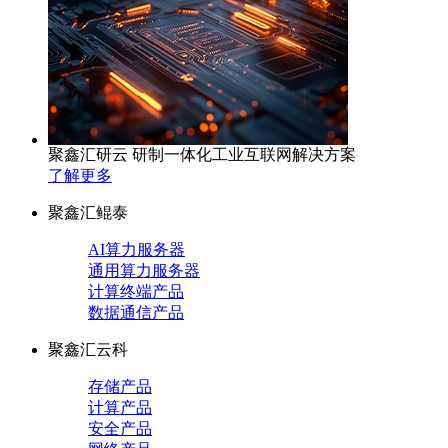
聚鑫汇研云 研制一体化工业互联网解决方案
了解更多
聚鑫汇鲲泰
AI算力服务器
通用算力服务器
计算终端产品
数据通信产品
聚鑫汇云科
存储产品
计算产品
安全产品