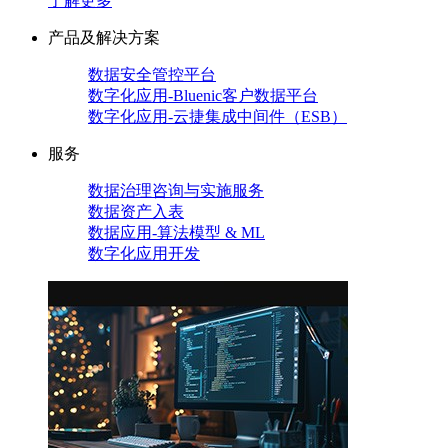
了解更多
产品及解决方案
数据安全管控平台
数字化应用-Bluenic客户数据平台
数字化应用-云捷集成中间件（ESB）
服务
数据治理咨询与实施服务
数据资产入表
数据应用-算法模型 & ML
数字化应用开发