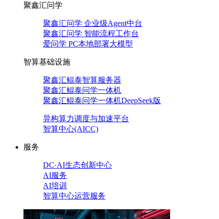
聚鑫汇问学
聚鑫汇问学 企业级Agent中台
聚鑫汇问学 智能流程工作台
爱问学 PC本地部署大模型
智算基础设施
聚鑫汇鲲泰智算服务器
聚鑫汇鲲泰问学一体机
聚鑫汇鲲泰问学一体机DeepSeek版
异构算力调度与加速平台
智算中心(AICC)
服务
DC·AI生态创新中心
AI服务
AI培训
智算中心运营服务