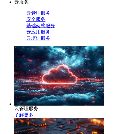
云服务
云管理服务
安全服务
基础架构服务
云应用服务
云培训服务
云管理服务
了解更多